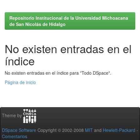
Repositorio Institucional de la Universidad Michoacana
de San Nicolás de Hidalgo
No existen entradas en el
índice
No existen entradas en el índice para "Todo DSpace".
Página de inicio
Theme by
DSpace Software
Copyright © 2002-2008
MIT
and
Hewlett-Packard
-
Comentarios