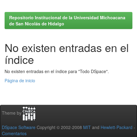
Repositorio Institucional de la Universidad Michoacana
de San Nicolás de Hidalgo
No existen entradas en el
índice
No existen entradas en el índice para "Todo DSpace".
Página de inicio
Theme by
DSpace Software
Copyright © 2002-2008
MIT
and
Hewlett-Packard
-
Comentarios