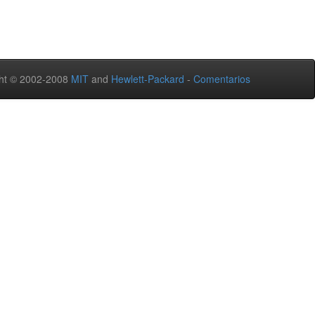
ht © 2002-2008
MIT
and
Hewlett-Packard
-
Comentarios