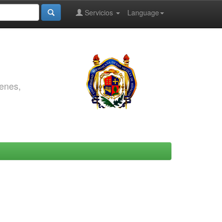
Servicios
Language
genes,