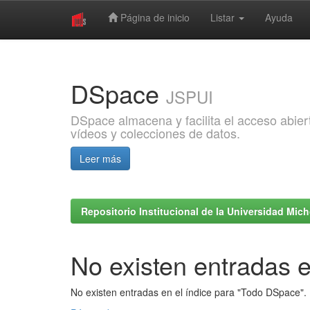
Página de inicio
Listar
Ayuda
Skip
navigation
DSpace
JSPUI
DSpace almacena y facilita el acceso abiert
vídeos y colecciones de datos.
Leer más
Repositorio Institucional de la Universidad Mi
No existen entradas e
No existen entradas en el índice para "Todo DSpace".