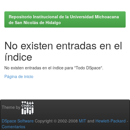
Repositorio Institucional de la Universidad Michoacana
de San Nicolás de Hidalgo
No existen entradas en el
índice
No existen entradas en el índice para "Todo DSpace".
Página de inicio
Theme by
DSpace Software
Copyright © 2002-2008
MIT
and
Hewlett-Packard
-
Comentarios