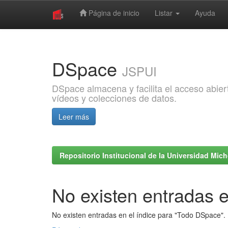
Página de inicio
Listar
Ayuda
Skip
navigation
DSpace
JSPUI
DSpace almacena y facilita el acceso abiert
vídeos y colecciones de datos.
Leer más
Repositorio Institucional de la Universidad Mi
No existen entradas e
No existen entradas en el índice para "Todo DSpace".