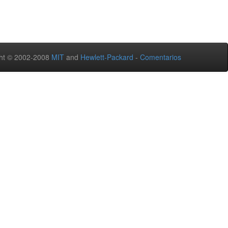
ht © 2002-2008
MIT
and
Hewlett-Packard
-
Comentarios