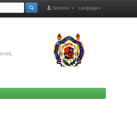
Servicios
Language
genes,