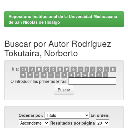
Repositorio Institucional de la Universidad Michoacana
de San Nicolás de Hidalgo
Buscar por Autor Rodríguez
Tokutaira, Norberto
Ir a:
0-9
A
B
C
D
E
F
G
H
I
J
K
L
M
N
O
P
Q
R
S
T
U
V
W
X
Y
Z
O introducir las primeras letras:
Ordenar por:
En orden:
Resultados por página