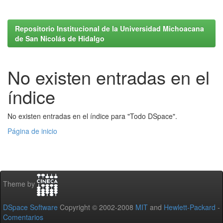
Repositorio Institucional de la Universidad Michoacana
de San Nicolás de Hidalgo
No existen entradas en el
índice
No existen entradas en el índice para "Todo DSpace".
Página de inicio
Theme by
DSpace Software
Copyright © 2002-2008
MIT
and
Hewlett-Packard
-
Comentarios