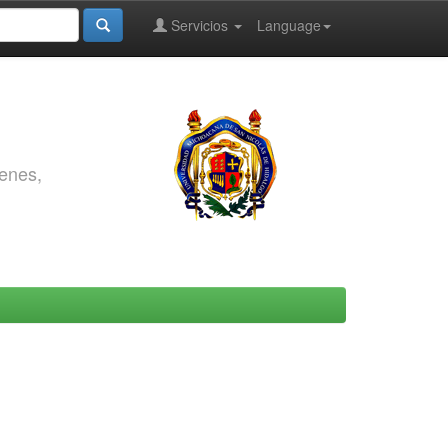
Servicios
Language
genes,