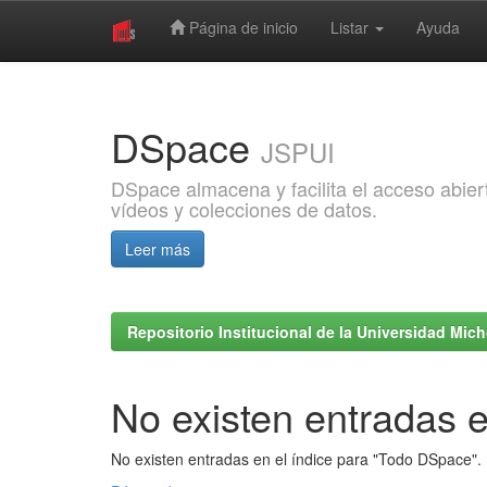
Página de inicio
Listar
Ayuda
Skip
navigation
DSpace
JSPUI
DSpace almacena y facilita el acceso abiert
vídeos y colecciones de datos.
Leer más
Repositorio Institucional de la Universidad Mi
No existen entradas e
No existen entradas en el índice para "Todo DSpace".