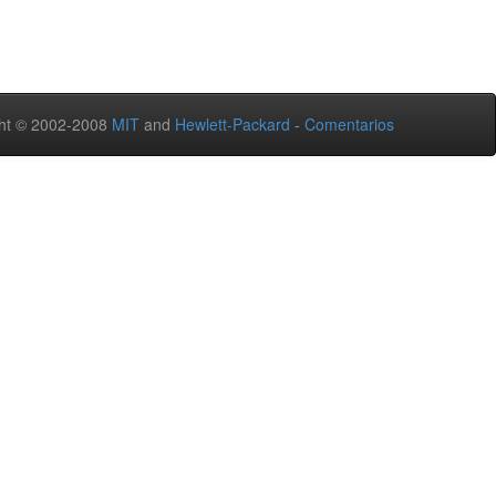
ht © 2002-2008
MIT
and
Hewlett-Packard
-
Comentarios