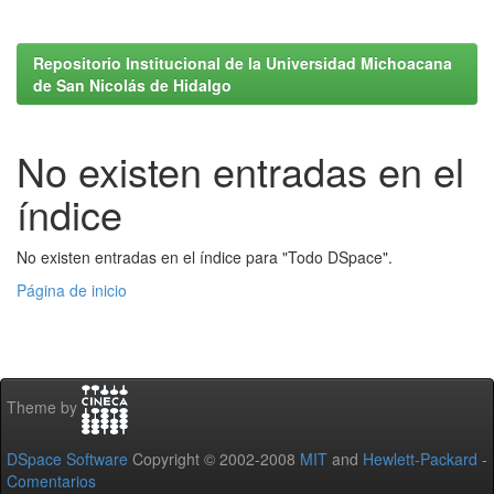
Repositorio Institucional de la Universidad Michoacana
de San Nicolás de Hidalgo
No existen entradas en el
índice
No existen entradas en el índice para "Todo DSpace".
Página de inicio
Theme by
DSpace Software
Copyright © 2002-2008
MIT
and
Hewlett-Packard
-
Comentarios