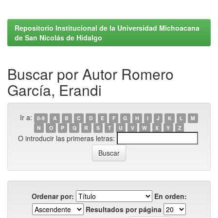
Repositorio Institucional de la Universidad Michoacana
de San Nicolás de Hidalgo
Buscar por Autor Romero
García, Erandi
Ir a:
0-9
A
B
C
D
E
F
G
H
I
J
K
L
M
N
O
P
Q
R
S
T
U
V
W
X
Y
Z
O introducir las primeras letras:
Ordenar por:
En orden:
Resultados por página