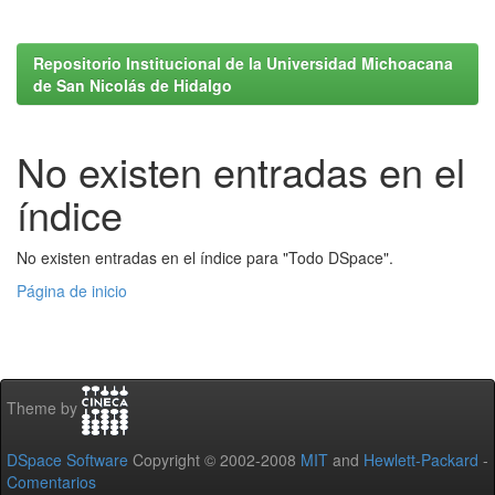
Repositorio Institucional de la Universidad Michoacana
de San Nicolás de Hidalgo
No existen entradas en el
índice
No existen entradas en el índice para "Todo DSpace".
Página de inicio
Theme by
DSpace Software
Copyright © 2002-2008
MIT
and
Hewlett-Packard
-
Comentarios