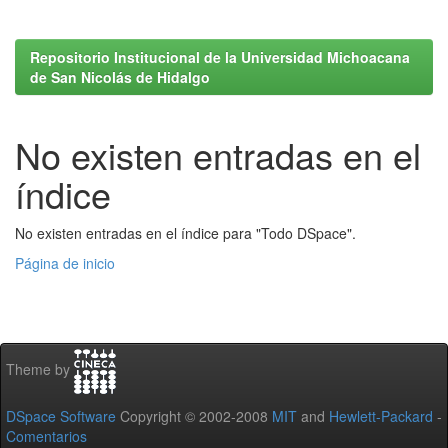
Repositorio Institucional de la Universidad Michoacana
de San Nicolás de Hidalgo
No existen entradas en el
índice
No existen entradas en el índice para "Todo DSpace".
Página de inicio
Theme by
DSpace Software
Copyright © 2002-2008
MIT
and
Hewlett-Packard
-
Comentarios