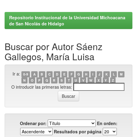
Repositorio Institucional de la Universidad Michoacana
de San Nicolás de Hidalgo
Buscar por Autor Sáenz
Gallegos, María Luisa
Ir a:
0-9
A
B
C
D
E
F
G
H
I
J
K
L
M
N
O
P
Q
R
S
T
U
V
W
X
Y
Z
O introducir las primeras letras:
Ordenar por:
En orden:
Resultados por página