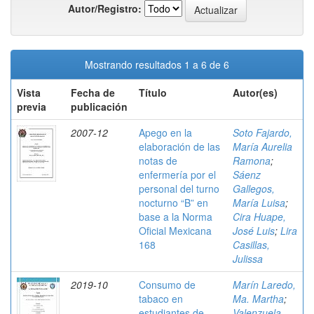
Autor/Registro:
Mostrando resultados 1 a 6 de 6
Vista
Fecha de
Título
Autor(es)
previa
publicación
2007-12
Apego en la
Soto Fajardo,
elaboración de las
María Aurelia
notas de
Ramona
;
enfermería por el
Sáenz
personal del turno
Gallegos,
nocturno “B” en
María Luisa
;
base a la Norma
Cira Huape,
Oficial Mexicana
José Luis
;
Lira
168
Casillas,
Julissa
2019-10
Consumo de
Marín Laredo,
tabaco en
Ma. Martha
;
estudiantes de
Valenzuela