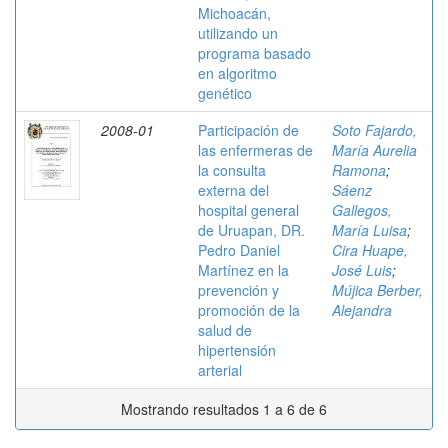
Michoacán,
utilizando un
programa basado
en algoritmo
genético
2008-01
Participación de
Soto Fajardo,
las enfermeras de
María Aurelia
la consulta
Ramona
;
externa del
Sáenz
hospital general
Gallegos,
de Uruapan, DR.
María Luisa
;
Pedro Daniel
Cira Huape,
Martínez en la
José Luis
;
prevención y
Mújica Berber,
promoción de la
Alejandra
salud de
hipertensión
arterial
Mostrando resultados 1 a 6 de 6