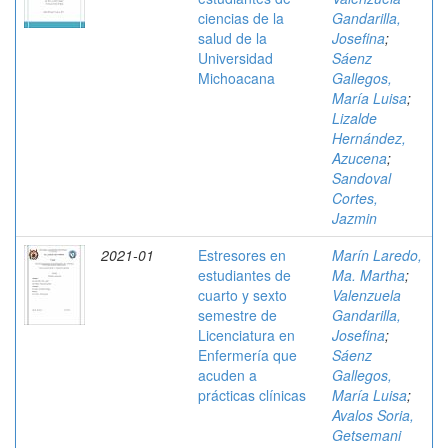
ciencias de la
Gandarilla,
salud de la
Josefina
;
Universidad
Sáenz
Michoacana
Gallegos,
María Luisa
;
Lizalde
Hernández,
Azucena
;
Sandoval
Cortes,
Jazmin
2021-01
Estresores en
Marín Laredo,
estudiantes de
Ma. Martha
;
cuarto y sexto
Valenzuela
semestre de
Gandarilla,
Licenciatura en
Josefina
;
Enfermería que
Sáenz
acuden a
Gallegos,
prácticas clínicas
María Luisa
;
Avalos Soria,
Getsemani