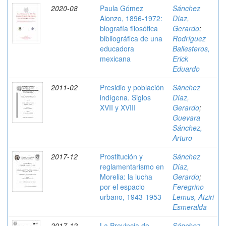
2020-08
Paula Gómez
Sánchez
Alonzo, 1896-1972:
Díaz,
biografía filosófica
Gerardo
;
bibliográfica de una
Rodríguez
educadora
Ballesteros,
mexicana
Erick
Eduardo
2011-02
Presidio y población
Sánchez
indígena. Siglos
Díaz,
XVII y XVIII
Gerardo
;
Guevara
Sánchez,
Arturo
2017-12
Prostitución y
Sánchez
reglamentarismo en
Díaz,
Morelia: la lucha
Gerardo
;
por el espacio
Feregrino
urbano, 1943-1953
Lemus, Atziri
Esmeralda
2017-12
La Provincia de
Sánchez