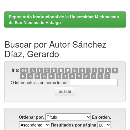
Repositorio Institucional de la Universidad Michoacana
de San Nicolás de Hidalgo
Buscar por Autor Sánchez
Díaz, Gerardo
Ir a:
0-9
A
B
C
D
E
F
G
H
I
J
K
L
M
N
O
P
Q
R
S
T
U
V
W
X
Y
Z
O introducir las primeras letras:
Ordenar por:
En orden:
Resultados por página