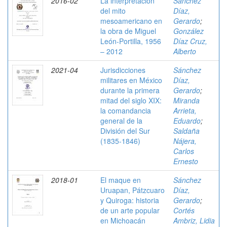
2016-02
La interpretación
Sánchez
del mito
Díaz,
mesoamericano en
Gerardo
;
la obra de Miguel
González
León-Portilla, 1956
Díaz Cruz,
– 2012
Alberto
2021-04
Jurisdicciones
Sánchez
militares en México
Díaz,
durante la primera
Gerardo
;
mitad del siglo XIX:
Miranda
la comandancia
Arrieta,
general de la
Eduardo
;
División del Sur
Saldaña
(1835-1846)
Nájera,
Carlos
Ernesto
2018-01
El maque en
Sánchez
Uruapan, Pátzcuaro
Díaz,
y Quiroga: historia
Gerardo
;
de un arte popular
Cortés
en Michoacán
Ambriz, Lidia