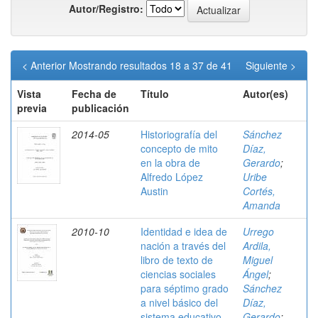
Autor/Registro:
< Anterior
Mostrando resultados 18 a 37 de 41
Siguiente >
Vista
Fecha de
Título
Autor(es)
previa
publicación
2014-05
Historiografía del
Sánchez
concepto de mito
Díaz,
en la obra de
Gerardo
;
Alfredo López
Uribe
Austin
Cortés,
Amanda
2010-10
Identidad e idea de
Urrego
nación a través del
Ardila,
libro de texto de
Miguel
ciencias sociales
Ángel
;
para séptimo grado
Sánchez
a nivel básico del
Díaz,
sistema educativo
Gerardo
;