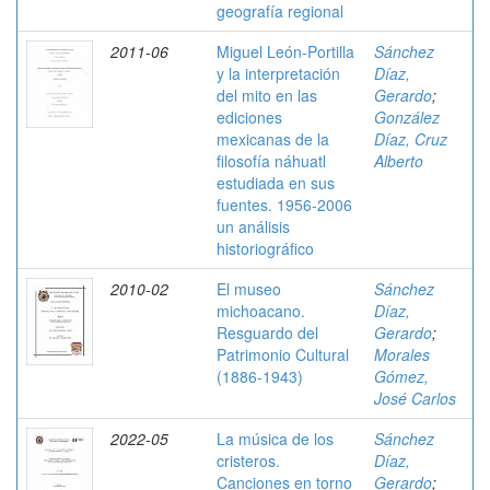
geografía regional
2011-06
Miguel León-Portilla
Sánchez
y la interpretación
Díaz,
del mito en las
Gerardo
;
ediciones
González
mexicanas de la
Díaz, Cruz
filosofía náhuatl
Alberto
estudiada en sus
fuentes. 1956-2006
un análisis
historiográfico
2010-02
El museo
Sánchez
michoacano.
Díaz,
Resguardo del
Gerardo
;
Patrimonio Cultural
Morales
(1886-1943)
Gómez,
José Carlos
2022-05
La música de los
Sánchez
cristeros.
Díaz,
Canciones en torno
Gerardo
;