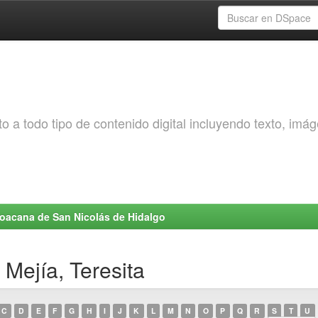
o a todo tipo de contenido digital incluyendo texto, imá
choacana de San Nicolás de Hidalgo
Mejía, Teresita
C
D
E
F
G
H
I
J
K
L
M
N
O
P
Q
R
S
T
U