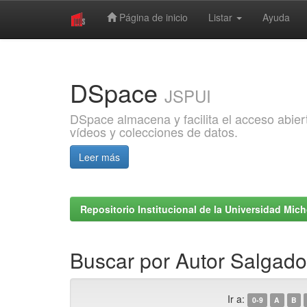
Página de inicio
Listar
Ayuda
Skip
navigation
DSpace
JSPUI
DSpace almacena y facilita el acceso abiert
vídeos y colecciones de datos.
Leer más
Repositorio Institucional de la Universidad Mi
Buscar por Autor Salgado 
Ir a:
0-9
A
B