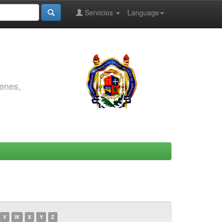
Servicios
Language
genes,
V
W
X
Y
Z