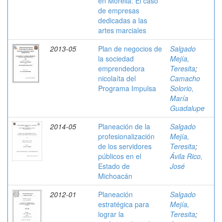
en Morelia: El caso
de empresas
dedicadas a las
artes marciales
2013-05
Plan de negocios de
Salgado
la sociedad
Mejía,
emprendedora
Teresita
;
nicolaíta del
Camacho
Programa Impulsa
Solorio,
María
Guadalupe
2014-05
Planeación de la
Salgado
profesionalización
Mejía,
de los servidores
Teresita
;
públicos en el
Ávila Rico,
Estado de
José
Michoacán
2012-01
Planeación
Salgado
estratégica para
Mejía,
lograr la
Teresita
;