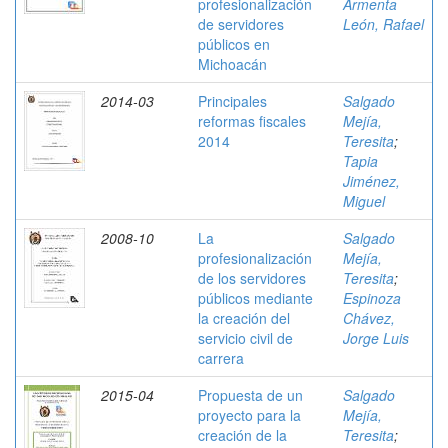
profesionalización
Armenta
de servidores
León, Rafael
públicos en
Michoacán
2014-03
Principales
Salgado
reformas fiscales
Mejía,
2014
Teresita
;
Tapia
Jiménez,
Miguel
2008-10
La
Salgado
profesionalización
Mejía,
de los servidores
Teresita
;
públicos mediante
Espinoza
la creación del
Chávez,
servicio civil de
Jorge Luis
carrera
2015-04
Propuesta de un
Salgado
proyecto para la
Mejía,
creación de la
Teresita
;