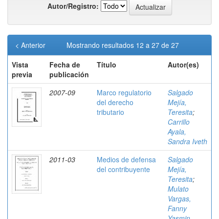
Autor/Registro:
< Anterior
Mostrando resultados 12 a 27 de 27
Vista
Fecha de
Título
Autor(es)
previa
publicación
2007-09
Marco regulatorio
Salgado
del derecho
Mejía,
tributario
Teresita
;
Carrillo
Ayala,
Sandra Iveth
2011-03
Medios de defensa
Salgado
del contribuyente
Mejía,
Teresita
;
Mulato
Vargas,
Fanny
Yasmin