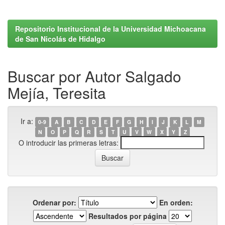
Repositorio Institucional de la Universidad Michoacana
de San Nicolás de Hidalgo
Buscar por Autor Salgado
Mejía, Teresita
Ir a:
0-9
A
B
C
D
E
F
G
H
I
J
K
L
M
N
O
P
Q
R
S
T
U
V
W
X
Y
Z
O introducir las primeras letras:
Ordenar por:
En orden:
Resultados por página