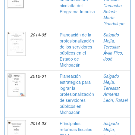
nicolaíta del
Camacho
Programa Impulsa
Solorio,
María
Guadalupe
2014-05
Planeación de la
Salgado
profesionalización
Mejía,
de los servidores
Teresita
;
públicos en el
Ávila Rico,
Estado de
José
Michoacán
2012-01
Planeación
Salgado
estratégica para
Mejía,
lograr la
Teresita
;
profesionalización
Armenta
de servidores
León, Rafael
públicos en
Michoacán
2014-03
Principales
Salgado
reformas fiscales
Mejía,