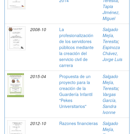
2014
Teresita
;
Tapia
Jiménez,
Miguel
2008-10
La
Salgado
profesionalización
Mejía,
de los servidores
Teresita
;
públicos mediante
Espinoza
la creación del
Chávez,
servicio civil de
Jorge Luis
carrera
2015-04
Propuesta de un
Salgado
proyecto para la
Mejía,
creación de la
Teresita
;
Guardería Infantil
Vargas
"Pekes
García,
Universitarios"
Sandra
Ivonne
2012-10
Razones financieras
Salgado
Mejía,