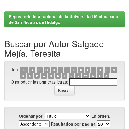
Repositorio Institucional de la Universidad Michoacana
de San Nicolás de Hidalgo
Buscar por Autor Salgado
Mejía, Teresita
Ir a:
0-9
A
B
C
D
E
F
G
H
I
J
K
L
M
N
O
P
Q
R
S
T
U
V
W
X
Y
Z
O introducir las primeras letras:
Ordenar por:
En orden:
Resultados por página