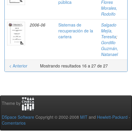
pública
Flores
Morales,
Rodolfo
2006-06
Sistemas de
Salgado
recuperación de la
Mejía,
cartera
Teresita
;
Gordillo
Guzmán,
Natanael
< Anterior
Mostrando resultados 16 a 27 de 27
Theme by
DSpace Software
Copyright © 2002-2008
MIT
and
Hewlett-Packard
-
Comentarios