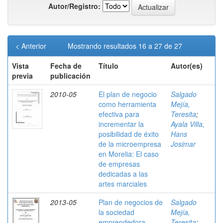
Autor/Registro:
< Anterior
Mostrando resultados 16 a 27 de 27
Vista
Fecha de
Título
Autor(es)
previa
publicación
2010-05
El plan de negocio
Salgado
como herramienta
Mejía,
efectiva para
Teresita
;
incrementar la
Ayala Villa,
posibilidad de éxito
Hans
de la microempresa
Josimar
en Morelia: El caso
de empresas
dedicadas a las
artes marciales
2013-05
Plan de negocios de
Salgado
la sociedad
Mejía,
emprendedora
Teresita
;