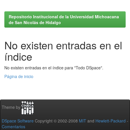
Repositorio Institucional de la Universidad Michoacana
de San Nicolás de Hidalgo
No existen entradas en el
índice
No existen entradas en el índice para "Todo DSpace".
Página de inicio
Theme by
DSpace Software
Copyright © 2002-2008
MIT
and
Hewlett-Packard
-
Comentarios