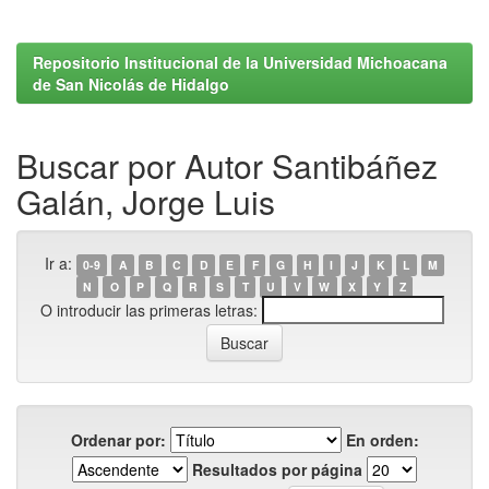
Repositorio Institucional de la Universidad Michoacana
de San Nicolás de Hidalgo
Buscar por Autor Santibáñez
Galán, Jorge Luis
Ir a:
0-9
A
B
C
D
E
F
G
H
I
J
K
L
M
N
O
P
Q
R
S
T
U
V
W
X
Y
Z
O introducir las primeras letras:
Ordenar por:
En orden:
Resultados por página