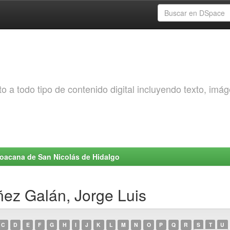
o a todo tipo de contenido digital incluyendo texto, imá
choacana de San Nicolás de Hidalgo
ñez Galán, Jorge Luis
C
D
E
F
G
H
I
J
K
L
M
N
O
P
Q
R
S
T
U