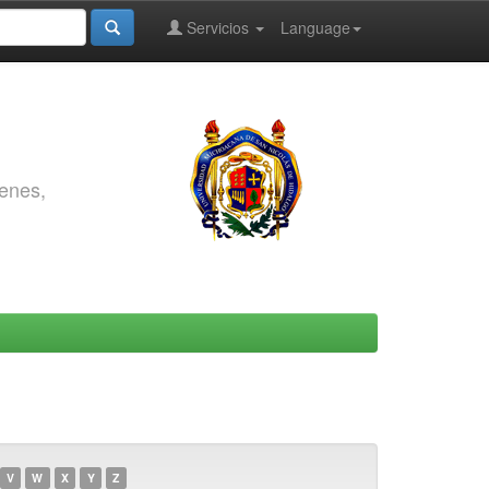
Servicios
Language
genes,
V
W
X
Y
Z