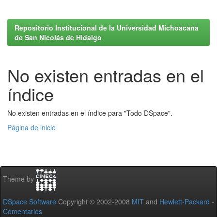
Repositorio Institucional de la Universidad Michoacana
de San Nicolás de Hidalgo
No existen entradas en el
índice
No existen entradas en el índice para "Todo DSpace".
Página de inicio
Theme by
DSpace Software
Copyright © 2002-2008
MIT
and
Hewlett-Packard
-
Comentarios