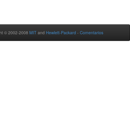
ht © 2002-2008
MIT
and
Hewlett-Packard
-
Comentarios