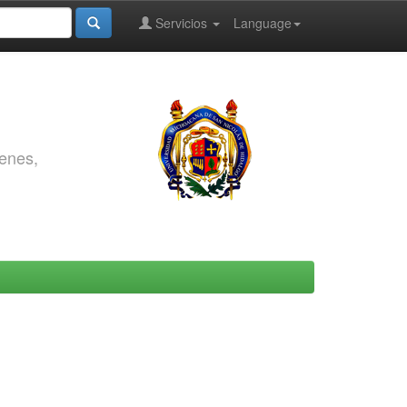
Servicios
Language
genes,