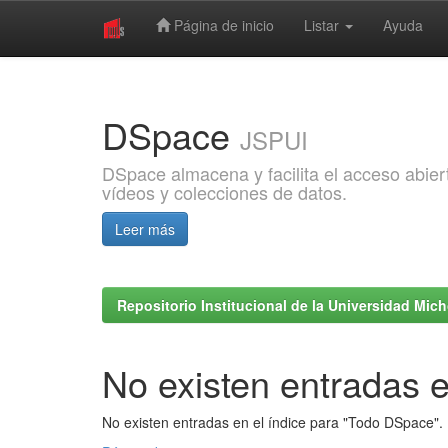
Página de inicio
Listar
Ayuda
Skip
navigation
DSpace
JSPUI
DSpace almacena y facilita el acceso abiert
vídeos y colecciones de datos.
Leer más
Repositorio Institucional de la Universidad Mi
No existen entradas e
No existen entradas en el índice para "Todo DSpace".