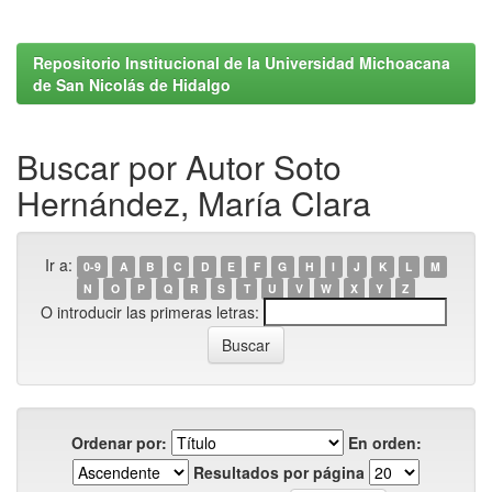
Repositorio Institucional de la Universidad Michoacana
de San Nicolás de Hidalgo
Buscar por Autor Soto
Hernández, María Clara
Ir a:
0-9
A
B
C
D
E
F
G
H
I
J
K
L
M
N
O
P
Q
R
S
T
U
V
W
X
Y
Z
O introducir las primeras letras:
Ordenar por:
En orden:
Resultados por página