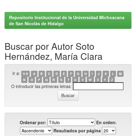
Repositorio Institucional de la Universidad Michoacana
de San Nicolás de Hidalgo
Buscar por Autor Soto
Hernández, María Clara
Ir a:
0-9
A
B
C
D
E
F
G
H
I
J
K
L
M
N
O
P
Q
R
S
T
U
V
W
X
Y
Z
O introducir las primeras letras:
Ordenar por:
En orden:
Resultados por página