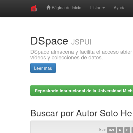
Página de inicio
Listar
Ayuda
Skip
navigation
DSpace
JSPUI
DSpace almacena y facilita el acceso abiert
vídeos y colecciones de datos.
Leer más
Repositorio Institucional de la Universidad Mi
Buscar por Autor Soto He
Ir a:
0-9
A
B