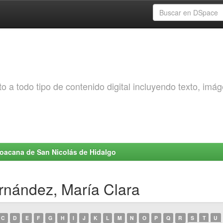
o a todo tipo de contenido digital incluyendo texto, imá
choacana de San Nicolás de Hidalgo
rnández, María Clara
C
D
E
F
G
H
I
J
K
L
M
N
O
P
Q
R
S
T
U