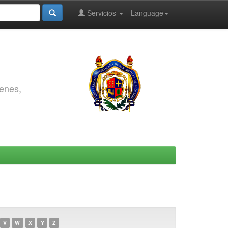
Servicios
Language
genes,
V
W
X
Y
Z