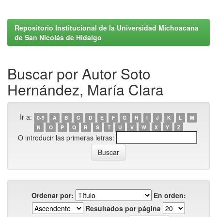
Repositorio Institucional de la Universidad Michoacana
de San Nicolás de Hidalgo
Buscar por Autor Soto
Hernández, María Clara
Ir a:
0-9
A
B
C
D
E
F
G
H
I
J
K
L
M
N
O
P
Q
R
S
T
U
V
W
X
Y
Z
O introducir las primeras letras:
Ordenar por:
En orden:
Resultados por página