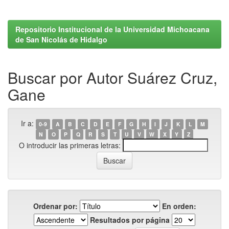
Repositorio Institucional de la Universidad Michoacana
de San Nicolás de Hidalgo
Buscar por Autor Suárez Cruz,
Gane
Ir a:
0-9
A
B
C
D
E
F
G
H
I
J
K
L
M
N
O
P
Q
R
S
T
U
V
W
X
Y
Z
O introducir las primeras letras:
Ordenar por:
En orden:
Resultados por página