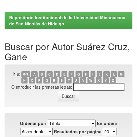
Repositorio Institucional de la Universidad Michoacana
de San Nicolás de Hidalgo
Buscar por Autor Suárez Cruz,
Gane
Ir a:
0-9
A
B
C
D
E
F
G
H
I
J
K
L
M
N
O
P
Q
R
S
T
U
V
W
X
Y
Z
O introducir las primeras letras:
Ordenar por:
En orden:
Resultados por página