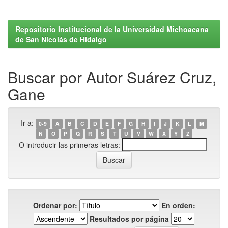
Repositorio Institucional de la Universidad Michoacana
de San Nicolás de Hidalgo
Buscar por Autor Suárez Cruz,
Gane
Ir a:
0-9
A
B
C
D
E
F
G
H
I
J
K
L
M
N
O
P
Q
R
S
T
U
V
W
X
Y
Z
O introducir las primeras letras:
Ordenar por:
En orden:
Resultados por página