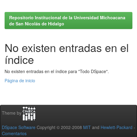
Repositorio Institucional de la Universidad Michoacana
de San Nicolás de Hidalgo
No existen entradas en el
índice
No existen entradas en el índice para "Todo DSpace".
Página de inicio
Theme by
DSpace Software
Copyright © 2002-2008
MIT
and
Hewlett-Packard
-
Comentarios