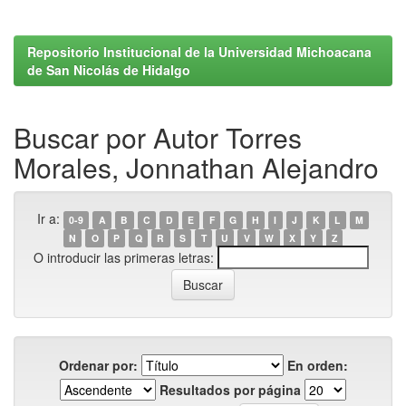
Repositorio Institucional de la Universidad Michoacana
de San Nicolás de Hidalgo
Buscar por Autor Torres
Morales, Jonnathan Alejandro
Ir a:
0-9
A
B
C
D
E
F
G
H
I
J
K
L
M
N
O
P
Q
R
S
T
U
V
W
X
Y
Z
O introducir las primeras letras:
Ordenar por:
En orden:
Resultados por página