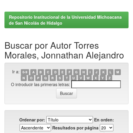
Repositorio Institucional de la Universidad Michoacana
de San Nicolás de Hidalgo
Buscar por Autor Torres
Morales, Jonnathan Alejandro
Ir a:
0-9
A
B
C
D
E
F
G
H
I
J
K
L
M
N
O
P
Q
R
S
T
U
V
W
X
Y
Z
O introducir las primeras letras:
Ordenar por:
En orden:
Resultados por página