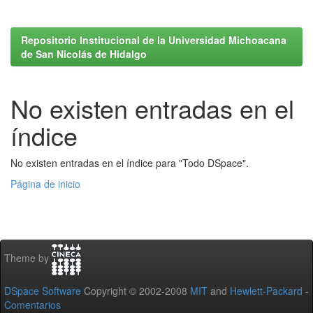
Repositorio Institucional de la Universidad Michoacana
de San Nicolás de Hidalgo
No existen entradas en el
índice
No existen entradas en el índice para "Todo DSpace".
Página de inicio
Theme by
DSpace Software
Copyright © 2002-2008
MIT
and
Hewlett-Packard
-
Comentarios