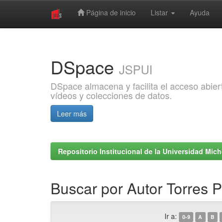
Página de inicio
Listar
Ayuda
Skip
navigation
DSpace
JSPUI
DSpace almacena y facilita el acceso abiert
vídeos y colecciones de datos.
Leer más
Repositorio Institucional de la Universidad Mi
Buscar por Autor Torres 
Ir a:
0-9
A
B