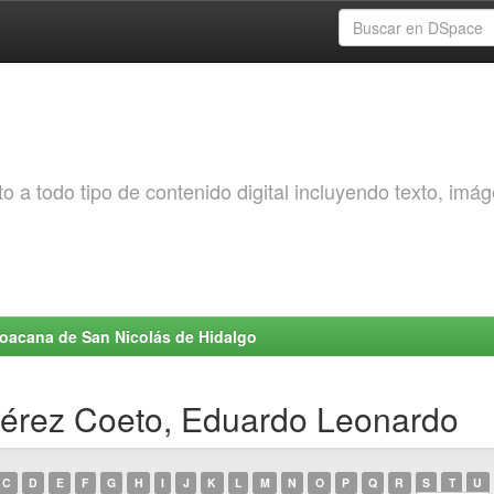
o a todo tipo de contenido digital incluyendo texto, imá
choacana de San Nicolás de Hidalgo
Pérez Coeto, Eduardo Leonardo
C
D
E
F
G
H
I
J
K
L
M
N
O
P
Q
R
S
T
U