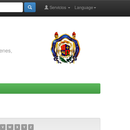
Servicios
Language
genes,
V
W
X
Y
Z