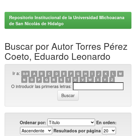
Repositorio Institucional de la Universidad Michoacana
de San Nicolás de Hidalgo
Buscar por Autor Torres Pérez
Coeto, Eduardo Leonardo
Ir a:
0-9
A
B
C
D
E
F
G
H
I
J
K
L
M
N
O
P
Q
R
S
T
U
V
W
X
Y
Z
O introducir las primeras letras:
Ordenar por:
En orden:
Resultados por página