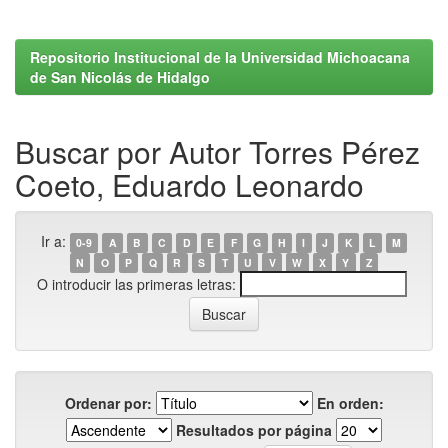
Repositorio Institucional de la Universidad Michoacana
de San Nicolás de Hidalgo
Buscar por Autor Torres Pérez
Coeto, Eduardo Leonardo
Ir a:
0-9
A
B
C
D
E
F
G
H
I
J
K
L
M
N
O
P
Q
R
S
T
U
V
W
X
Y
Z
O introducir las primeras letras:
Ordenar por:
En orden:
Resultados por página