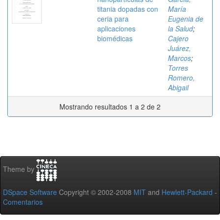
titania dopadas con
María
ceria para
Eugenia de
aplicaciones
la Salud
;
biomédicas
Cajero
Juárez,
Marcos
;
Torres
Romero,
Abigail
Mostrando resultados 1 a 2 de 2
Theme by
DSpace Software
Copyright © 2002-2008
MIT
and
Hewlett-Packard
-
Comentarios