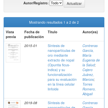
Autor/Registro:
Mostrando resultados 1 a 2 de 2
Vista
Fecha de
Título
Autor(es)
previa
publicación
2015-01
Síntesis de
Contreras
nanopartículas de
García,
oro mediante
María
extracto de nopal
Eugenia de
(Opuntia ficus-
la Salud
;
indica) y su
Cajero
funcionalización
Juárez,
para su evaluación
Marcos
;
en la línea celular
Torres
linfoide
Romero,
Abigail
2019-08
Síntesis de
Contreras
nanopartículas de
García,