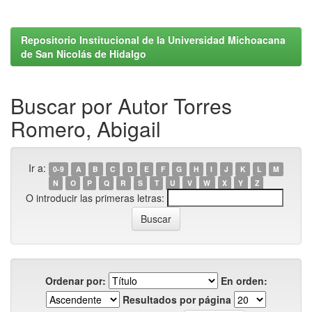
Repositorio Institucional de la Universidad Michoacana
de San Nicolás de Hidalgo
Buscar por Autor Torres
Romero, Abigail
Ir a:
0-9
A
B
C
D
E
F
G
H
I
J
K
L
M
N
O
P
Q
R
S
T
U
V
W
X
Y
Z
O introducir las primeras letras:
Ordenar por:
En orden:
Resultados por página