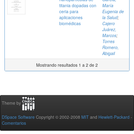
titania dopadas con
María
ceria para
Eugenia de
aplicaciones
la Salud
;
biomédicas
Cajero
Juárez,
Marcos
;
Torres
Romero,
Abigail
Mostrando resultados 1 a 2 de 2
Theme by
DSpace Software
Copyright © 2002-2008
MIT
and
Hewlett-Packard
-
Comentarios