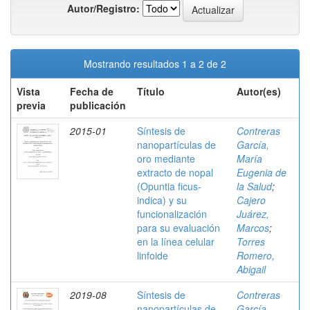
Autor/Registro:
Mostrando resultados 1 a 2 de 2
Vista
Fecha de
Título
Autor(es)
previa
publicación
2015-01
Síntesis de
Contreras
nanopartículas de
García,
oro mediante
María
extracto de nopal
Eugenia de
(Opuntia ficus-
la Salud
;
indica) y su
Cajero
funcionalización
Juárez,
para su evaluación
Marcos
;
en la línea celular
Torres
linfoide
Romero,
Abigail
2019-08
Síntesis de
Contreras
nanopartículas de
García,