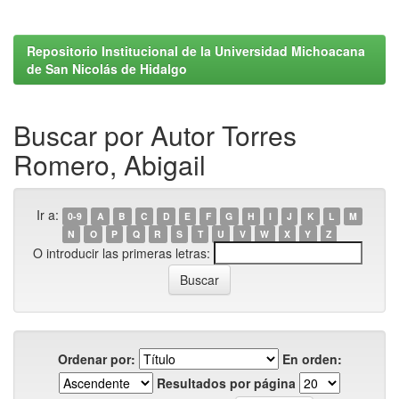
Repositorio Institucional de la Universidad Michoacana
de San Nicolás de Hidalgo
Buscar por Autor Torres
Romero, Abigail
Ir a:
0-9
A
B
C
D
E
F
G
H
I
J
K
L
M
N
O
P
Q
R
S
T
U
V
W
X
Y
Z
O introducir las primeras letras:
Ordenar por:
En orden:
Resultados por página