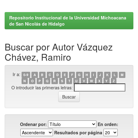
Repositorio Institucional de la Universidad Michoacana
de San Nicolás de Hidalgo
Buscar por Autor Vázquez
Chávez, Ramiro
Ir a:
0-9
A
B
C
D
E
F
G
H
I
J
K
L
M
N
O
P
Q
R
S
T
U
V
W
X
Y
Z
O introducir las primeras letras:
Ordenar por:
En orden:
Resultados por página