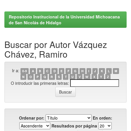
Repositorio Institucional de la Universidad Michoacana
de San Nicolás de Hidalgo
Buscar por Autor Vázquez
Chávez, Ramiro
Ir a:
0-9
A
B
C
D
E
F
G
H
I
J
K
L
M
N
O
P
Q
R
S
T
U
V
W
X
Y
Z
O introducir las primeras letras:
Ordenar por:
En orden:
Resultados por página