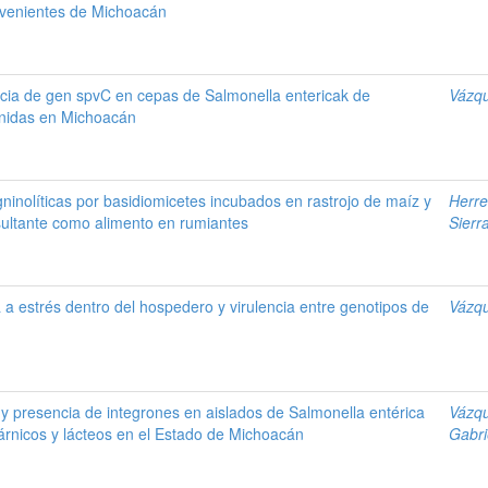
ovenientes de Michoacán
encia de gen spvC en cepas de Salmonella entericak de
Vázqu
tenidas en Michoacán
ninolíticas por basidiomicetes incubados en rastrojo de maíz y
Herr
sultante como alimento en rumiantes
Sierr
a a estrés dentro del hospedero y virulencia entre genotipos de
Vázqu
s y presencia de integrones en aislados de Salmonella entérica
Vázqu
árnicos y lácteos en el Estado de Michoacán
Gabri