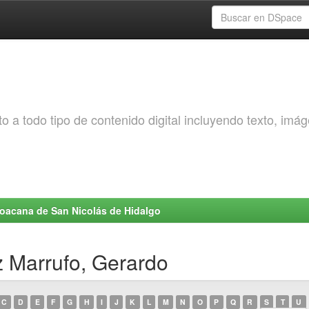
o a todo tipo de contenido digital incluyendo texto, imá
choacana de San Nicolás de Hidalgo
 Marrufo, Gerardo
C
D
E
F
G
H
I
J
K
L
M
N
O
P
Q
R
S
T
U