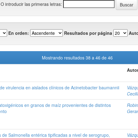
O introducir las primeras letras:
En orden:
Resultados por página
Auto
Mostrando resultados 38 a 46 de 46
Autor
 de virulencia en aislados clínicos de Acinetobacter baumannii
Vázqu
Cecili
atoxigénicos en granos de maíz provenientes de distintos
Robin
ento
Gera
 de Salmonella entérica tipificadas a nivel de serogrupo,
Vázqu