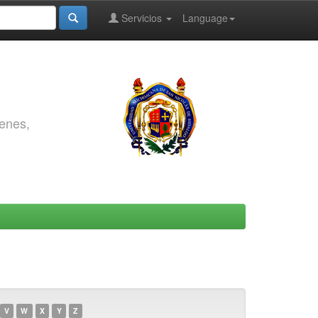
Servicios
Language
genes,
V
W
X
Y
Z