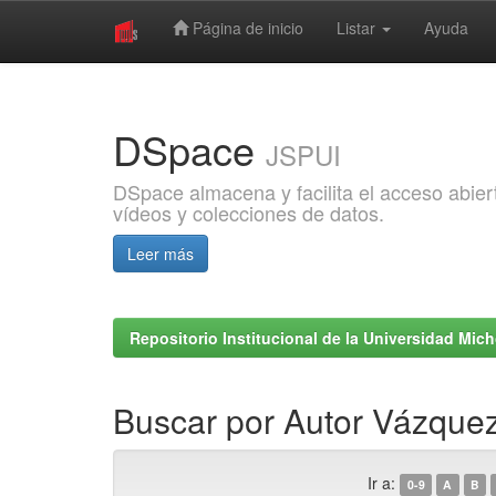
Página de inicio
Listar
Ayuda
Skip
navigation
DSpace
JSPUI
DSpace almacena y facilita el acceso abiert
vídeos y colecciones de datos.
Leer más
Repositorio Institucional de la Universidad Mi
Buscar por Autor Vázquez
Ir a:
0-9
A
B