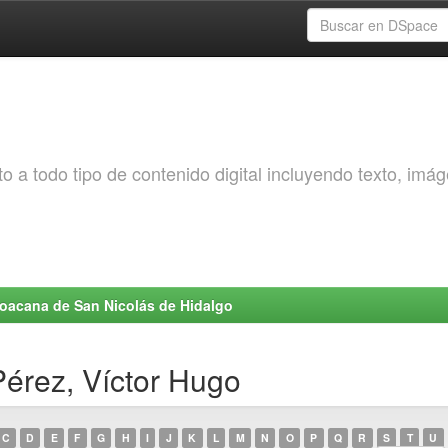
o a todo tipo de contenido digital incluyendo texto, imá
choacana de San Nicolás de Hidalgo
Pérez, Víctor Hugo
C
D
E
F
G
H
I
J
K
L
M
N
O
P
Q
R
S
T
U