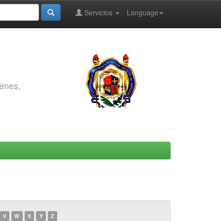
Servicios
Language
genes,
V
W
X
Y
Z