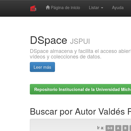
Página de inicio
Listar
Ayuda
Skip
navigation
DSpace
JSPUI
DSpace almacena y facilita el acceso abiert
vídeos y colecciones de datos.
Leer más
Repositorio Institucional de la Universidad Mi
Buscar por Autor Valdés 
Ir a:
0-9
A
B