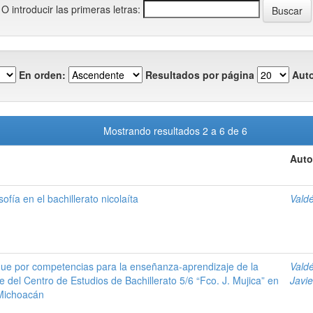
O introducir las primeras letras:
En orden:
Resultados por página
Auto
Mostrando resultados 2 a 6 de 6
Auto
ofía en el bachillerato nicolaíta
Vald
ue por competencias para la enseñanza-aprendizaje de la
Vald
e del Centro de Estudios de Bachillerato 5/6 “Fco. J. Mujica” en
Javie
 Michoacán