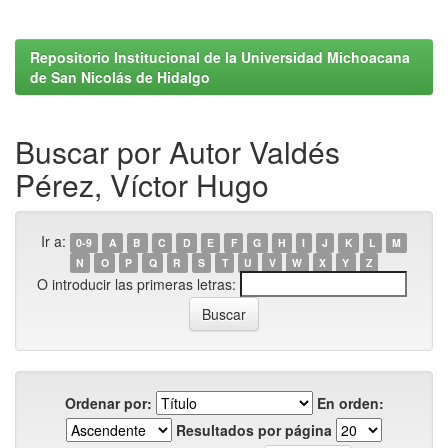
Repositorio Institucional de la Universidad Michoacana
de San Nicolás de Hidalgo
Buscar por Autor Valdés
Pérez, Víctor Hugo
Ir a:
0-9
A
B
C
D
E
F
G
H
I
J
K
L
M
N
O
P
Q
R
S
T
U
V
W
X
Y
Z
O introducir las primeras letras:
Ordenar por:
En orden:
Resultados por página