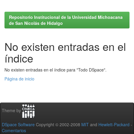
Repositorio Institucional de la Universidad Michoacana
de San Nicolás de Hidalgo
No existen entradas en el
índice
No existen entradas en el índice para "Todo DSpace".
Página de inicio
Theme by
DSpace Software
Copyright © 2002-2008
MIT
and
Hewlett-Packard
-
Comentarios