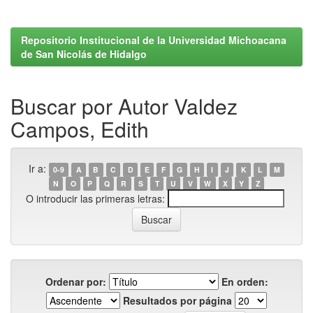
Repositorio Institucional de la Universidad Michoacana
de San Nicolás de Hidalgo
Buscar por Autor Valdez
Campos, Edith
Ir a:
0-9
A
B
C
D
E
F
G
H
I
J
K
L
M
N
O
P
Q
R
S
T
U
V
W
X
Y
Z
O introducir las primeras letras:
Ordenar por:
En orden:
Resultados por página