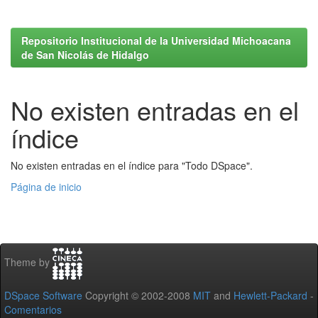
Repositorio Institucional de la Universidad Michoacana
de San Nicolás de Hidalgo
No existen entradas en el
índice
No existen entradas en el índice para "Todo DSpace".
Página de inicio
Theme by
DSpace Software
Copyright © 2002-2008
MIT
and
Hewlett-Packard
-
Comentarios