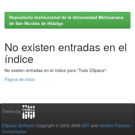
Repositorio Institucional de la Universidad Michoacana
de San Nicolás de Hidalgo
No existen entradas en el
índice
No existen entradas en el índice para "Todo DSpace".
Página de inicio
Theme by
DSpace Software
Copyright © 2002-2008
MIT
and
Hewlett-Packard
-
Comentarios