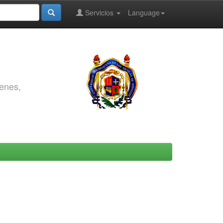
Servicios
Language
genes,