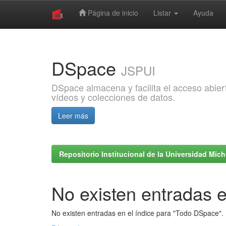
Página de inicio
Listar
Ayuda
Skip
navigation
DSpace
JSPUI
DSpace almacena y facilita el acceso abiert
vídeos y colecciones de datos.
Leer más
Repositorio Institucional de la Universidad Mi
No existen entradas e
No existen entradas en el índice para "Todo DSpace".