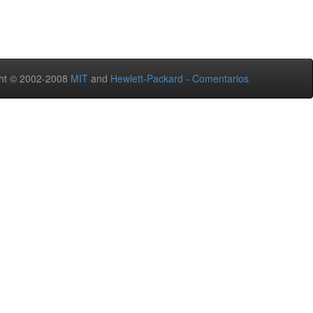
ht © 2002-2008
MIT
and
Hewlett-Packard
-
Comentarios