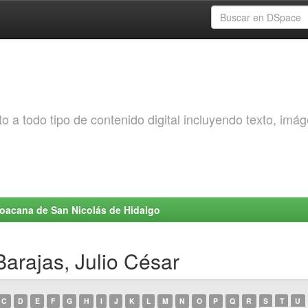
o a todo tipo de contenido digital incluyendo texto, imá
choacana de San Nicolás de Hidalgo
arajas, Julio César
C
D
E
F
G
H
I
J
K
L
M
N
O
P
Q
R
S
T
U