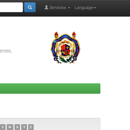
Servicios
Language
genes,
V
W
X
Y
Z