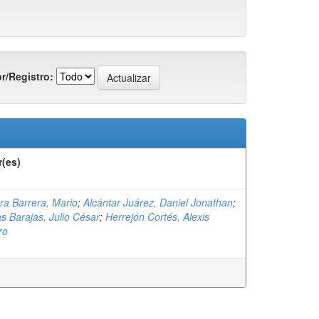
r/Registro:
r(es)
ra Barrera, Mario
;
Alcántar Juárez, Daniel Jonathan
;
s Barajas, Julio César
;
Herrejón Cortés, Alexis
ro