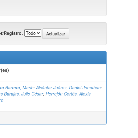
r/Registro:
r(es)
ra Barrera, Mario
;
Alcántar Juárez, Daniel Jonathan
;
s Barajas, Julio César
;
Herrejón Cortés, Alexis
ro