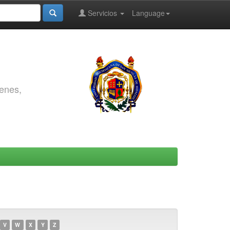
Servicios
Language
genes,
V
W
X
Y
Z