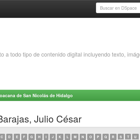
o a todo tipo de contenido digital incluyendo texto, imá
choacana de San Nicolás de Hidalgo
arajas, Julio César
C
D
E
F
G
H
I
J
K
L
M
N
O
P
Q
R
S
T
U